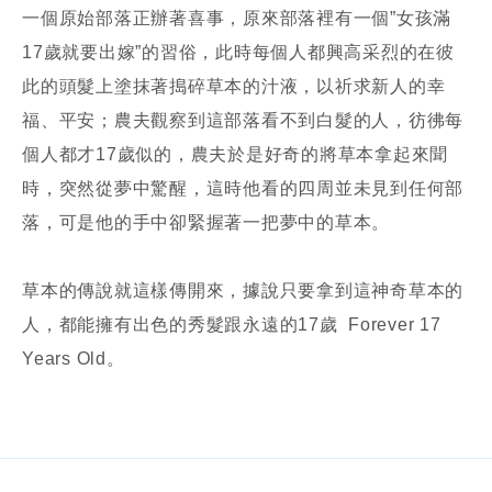
一個原始部落正辦著喜事，原來部落裡有一個”女孩滿
17歲就要出嫁”的習俗，此時每個人都興高采烈的在彼
此的頭髮上塗抹著搗碎草本的汁液，以祈求新人的幸
福、平安；農夫觀察到這部落看不到白髮的人，彷彿每
個人都才17歲似的，農夫於是好奇的將草本拿起來聞
時，突然從夢中驚醒，這時他看的四周並未見到任何部
落，可是他的手中卻緊握著一把夢中的草本。
草本的傳說就這樣傳開來，據說只要拿到這神奇草本的
人，都能擁有出色的秀髮跟永遠的17歲 Forever 17
Years Old。